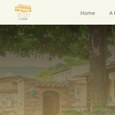
Home
A 
Tre suas dúvidas ou antecipe 
Preencha o formulário ao lad