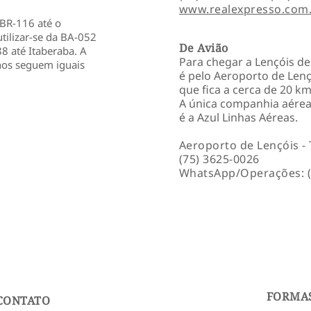
www.realexpresso.com
a BR-116 até o
ilizar-se da BA-052
De Avião
88 até Itaberaba. A
Para chegar a Lençóis de 
nhos seguem iguais
é pelo Aeroporto de Lenç
que fica a cerca de 20 k
A única companhia aérea
é a Azul Linhas Aéreas.
Aeroporto de Lençóis - 
(75) 3625-0026
WhatsApp/Operações: (
FORMA
CONTATO