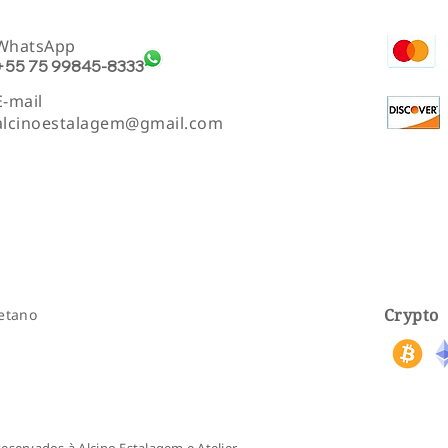
WhatsApp
+55 75 99845-8333
E-mail
alcinoestalagem@gmail.com
Crypto
aetano