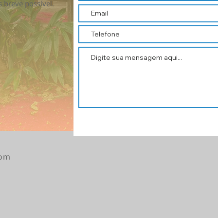
 breve possível.
com
,