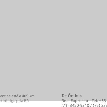
De Ônibus
antina está a 409 km
Real Expresso - Tel: +55
ital, siga pela BR-
(71) 3450-9310 / (75) 3