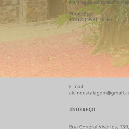
entraremos em contato o mais
WhatsApp
+55 (75) 99911-5585
E-mail
alcinoestalagem@gmail.
ENDEREÇO
Rua General Viveiros, 139