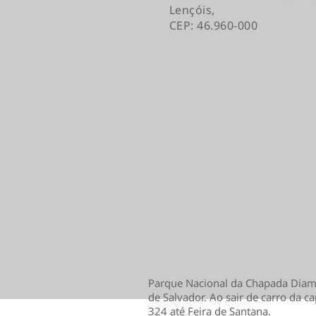
Lençóis,
CEP: 46.960-000
Parque Nacional da Chapada Diam
de Salvador. Ao sair de carro da cap
324 até Feira de Santana.